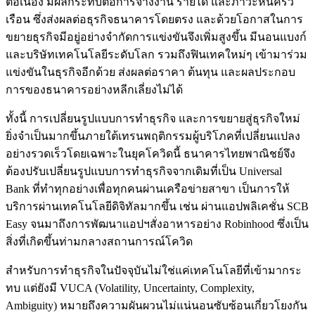
ต่อเนื่อง มีผลกระทบต่อการจ้างงาน รายได้ และภาวะหนี้ครัว
เรือน ซึ่งส่งผลต่อธุรกิจธนาคารโดยตรง และด้วยโอกาสในการ
ขยายธุรกิจมีอยู่อย่างจำกัดการแข่งขันจึงเพิ่มสูงขึ้น มีนอนแบงก์
และบริษัทเทคโนโลยีระดับโลก รวมถึงฟินเทคใหม่ๆ เข้ามาร่วม
แข่งขันในธุรกิจอีกด้วย ส่งผลต่อราคา ต้นทุน และผลประกอบ
การของธนาคารอย่างหลีกเลี่ยงไม่ได้
ทั้งนี้ การเปลี่ยนรูปแบบการทำธุรกิจ และการขยายสู่ธุรกิจใหม่
ยิ่งจำเป็นมากขึ้นภายใต้เทรนพฤติกรรมผู้บริโภคที่เปลี่ยนแปลง
อย่างรวดเร็วโดยเฉพาะในยุคโควิดนี้ ธนาคารไทยพาณิชย์จึง
ต้องปรับเปลี่ยนรูปแบบการทำธุรกิจจากเดิมที่เป็น Universal
Bank ที่ทำทุกอย่างเพื่อทุกคนผ่านเครือข่ายสาขา เป็นการให้
บริการผ่านเทคโนโลยีดิจิทัลมากขึ้น เช่น ผ่านแอปพลิเคชั่น SCB
Easy จนมาถึงการพัฒนาแอปฯสั่งอาหารอย่าง Robinhood ซึ่งเป็น
สิ่งที่เกิดขึ้นท่ามกลางสถานการณ์โควิด
สำหรับการทำธุรกิจในปัจจุบันไม่ใช่แค่เทคโนโลยีที่เข้ามากระ
ทบ แต่ยังมี VUCA (Volatility, Uncertainty, Complexity,
Ambiguity) หมายถึงความผันผวนไม่แน่นอนซับซ้อนเกี่ยวโยงกัน