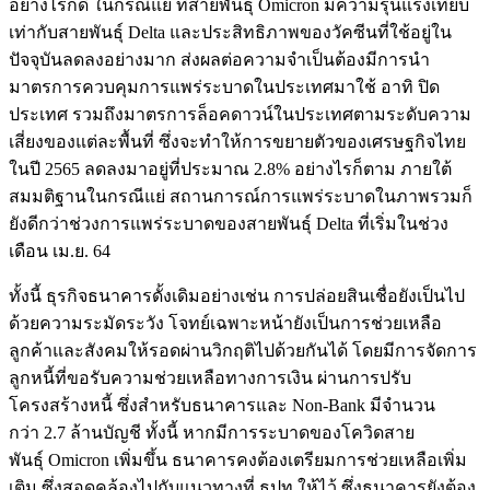
อย่างไรก็ดี ในกรณีแย่ ที่สายพันธุ์ Omicron มีความรุนแรงเทียบ
เท่ากับสายพันธุ์ Delta และประสิทธิภาพของวัคซีนที่ใช้อยู่ใน
ปัจจุบันลดลงอย่างมาก ส่งผลต่อความจำเป็นต้องมีการนำ
มาตรการควบคุมการแพร่ระบาดในประเทศมาใช้ อาทิ ปิด
ประเทศ รวมถึงมาตรการล็อคดาวน์ในประเทศตามระดับความ
เสี่ยงของแต่ละพื้นที่ ซึ่งจะทำให้การขยายตัวของเศรษฐกิจไทย
ในปี 2565 ลดลงมาอยู่ที่ประมาณ 2.8% อย่างไรก็ตาม ภายใต้
สมมติฐานในกรณีแย่ สถานการณ์การแพร่ระบาดในภาพรวมก็
ยังดีกว่าช่วงการแพร่ระบาดของสายพันธุ์ Delta ที่เริ่มในช่วง
เดือน เม.ย. 64
ทั้งนี้ ธุรกิจธนาคารดั้งเดิมอย่างเช่น การปล่อยสินเชื่อยังเป็นไป
ด้วยความระมัดระวัง โจทย์เฉพาะหน้ายังเป็นการช่วยเหลือ
ลูกค้าและสังคมให้รอดผ่านวิกฤติไปด้วยกันได้ โดยมีการจัดการ
ลูกหนี้ที่ขอรับความช่วยเหลือทางการเงิน ผ่านการปรับ
โครงสร้างหนี้ ซึ่งสำหรับธนาคารและ Non-Bank มีจำนวน
กว่า 2.7 ล้านบัญชี ทั้งนี้ หากมีการระบาดของโควิดสาย
พันธุ์ Omicron เพิ่มขึ้น ธนาคารคงต้องเตรียมการช่วยเหลือเพิ่ม
เติม ซึ่งสอดคล้องไปกับแนวทางที่ ธปท.ให้ไว้ ซึ่งธนาคารยังต้อง